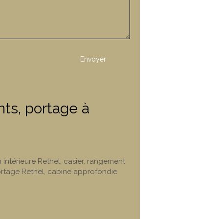
Envoyer
s, portage à
 intérieure Rethel
,
casier, rangement
rtage Rethel
,
cabine approfondie