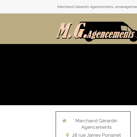
Marchand Gérardin Agencements, aménagement d
Marchand Gérardin
Agencements
28 rue Jamey Ponsinet