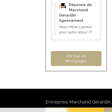
Réponse de
Marchand
Gerardin
Agencement
Merci Mme Laurent
pour votre retour !!!
Voir tous les
témoignages
Entreprise Marchand Gérardi