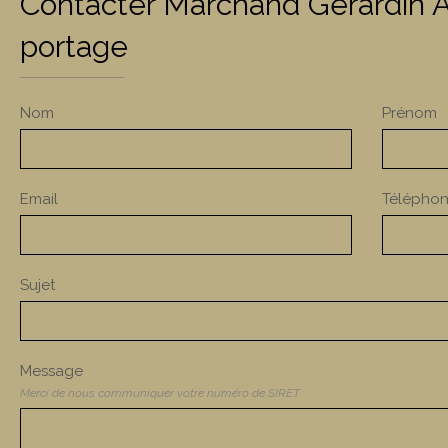
Contacter Marchand Gérardin
portage
Nom
Prénom
Email
Télépho
Sujet
Message
Merci de nous communiquer votre numéro de SIRET