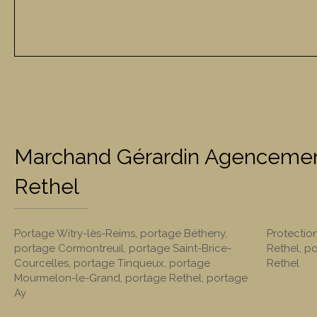
Marchand Gérardin Agencement
Rethel
Portage Witry-lès-Reims
,
portage Bétheny
,
Protection
portage Cormontreuil
,
portage Saint-Brice-
Rethel
,
po
Courcelles
,
portage Tinqueux
,
portage
Rethel
Mourmelon-le-Grand
,
portage Rethel
,
portage
Ay