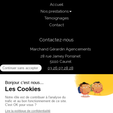
Accueil
Nos prestations
Témoignages
Contact
Contactez-nous
Marchand Gérardin Agencements
28 rue Jamey Ponsinet
51110
Caurel
03 26 07 28 28
Du
Lundi
au
Vendredi
de
8h
à
12h
et de
14h
à
17h
Plan du site
Mentions légales