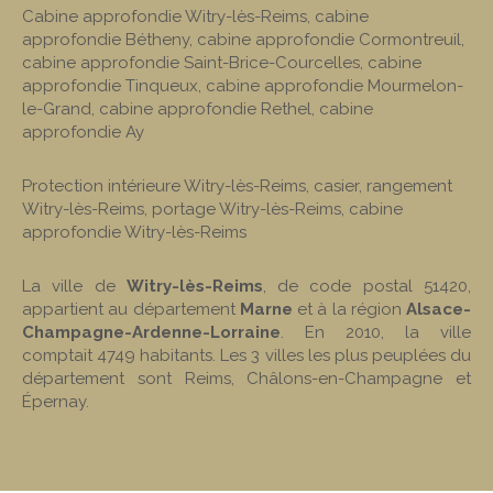
Cabine approfondie Witry-lès-Reims
,
cabine
approfondie Bétheny
,
cabine approfondie Cormontreuil
,
cabine approfondie Saint-Brice-Courcelles
,
cabine
approfondie Tinqueux
,
cabine approfondie Mourmelon-
le-Grand
,
cabine approfondie Rethel
,
cabine
approfondie Ay
Protection intérieure Witry-lès-Reims
,
casier, rangement
Witry-lès-Reims
,
portage Witry-lès-Reims
,
cabine
approfondie Witry-lès-Reims
La ville de
Witry-lès-Reims
, de code postal 51420,
appartient au département
Marne
et à la région
Alsace-
Champagne-Ardenne-Lorraine
. En 2010, la ville
comptait 4749 habitants. Les 3 villes les plus peuplées du
département sont Reims, Châlons-en-Champagne et
Épernay.